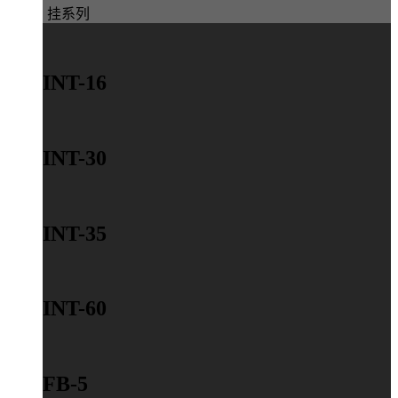
挂系列
INT-16
INT-30
INT-35
INT-60
FB-5