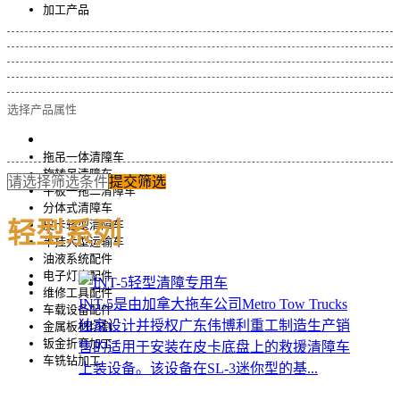
加工产品
选择产品属性
拖吊一体清障车
旋转吊清障车
请选择筛选条件
提交筛选
平板一拖二清障车
分体式清障车
轻型系列
皮卡轻型清障车
半挂大型运输车
油液系统配件
电子灯光配件
维修工具配件
INT-5是由加拿大拖车公司Metro Tow Trucks
车载设备配件
独家设计并授权广东伟博利重工制造生产销
金属板材切割
钣金折弯加工
售的适用于安装在皮卡底盘上的救援清障车
车铣钻加工
上装设备。该设备在SL-3迷你型的基...