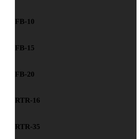
FB-10
FB-15
FB-20
RTR-16
RTR-35