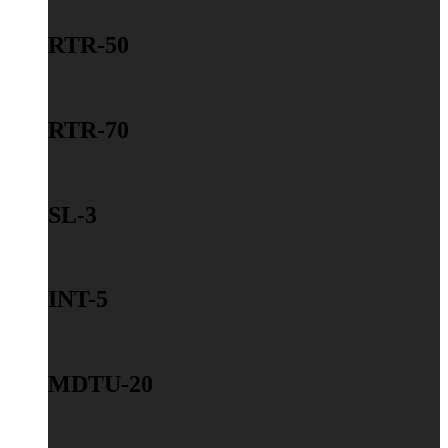
RTR-50
RTR-70
SL-3
INT-5
MDTU-20