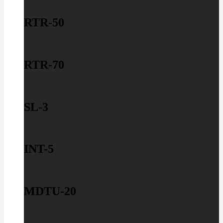
RTR-50
RTR-70
SL-3
INT-5
MDTU-20