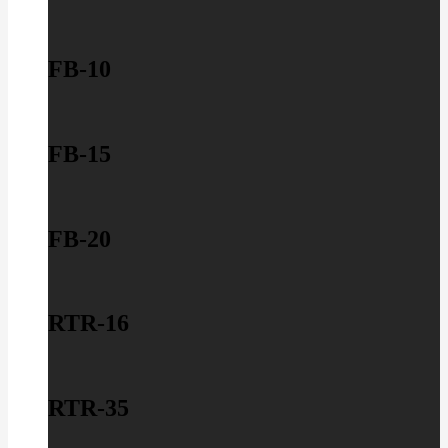
FB-10
FB-15
FB-20
RTR-16
RTR-35