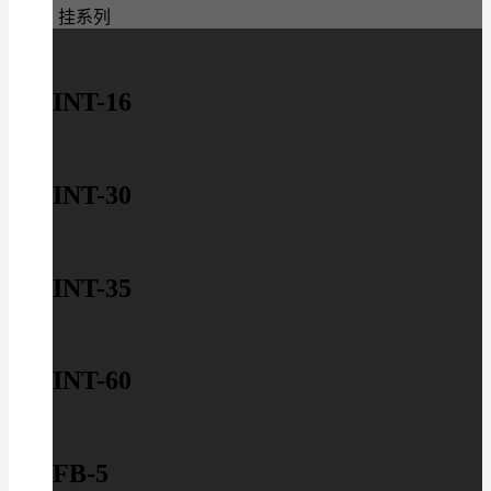
挂系列
INT-16
INT-30
INT-35
INT-60
FB-5