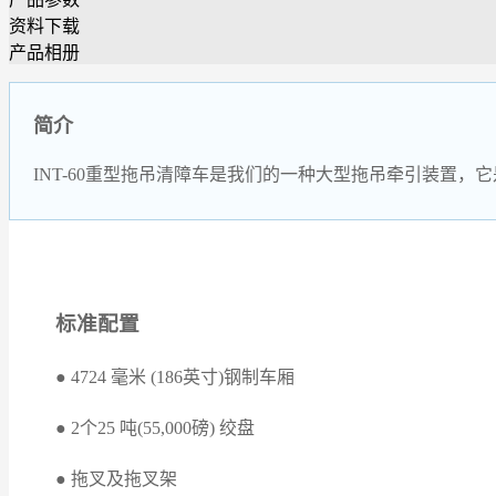
资料下载
产品相册
简介
INT-60重型拖吊清障车是我们的一种大型拖吊牵引装置，它
标准配置
● 4724 毫米 (186英寸)钢制车厢
● 2个25 吨(55,000磅) 绞盘
● 拖叉及拖叉架