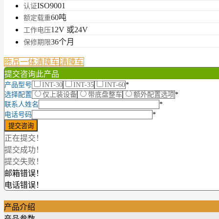
ISO9001
认证
60吨
额定载重
12V 或24V
工作电压
36个月
保修期限
拖吊一体清障车
清障车
提交咨询此产品
产品型号
INT-30
INT-35
INT-60
*
选择配置
仅上装设备
带底盘整车
额外配置选项
*
联系人姓名
*
电话号码
*
正在提交！
提交成功！
提交失败！
邮箱错误！
电话错误！
产品介绍
产品参数