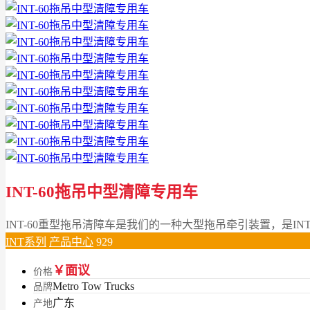
INT-60拖吊中型清障专用车
INT-60重型拖吊清障车是我们的一种大型拖吊牵引装置，是IN
INT系列
产品中心
929
￥面议
价格
Metro Tow Trucks
品牌
广东
产地