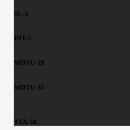
SL-3
INT-5
MDTU-20
MDTU-35
TSA-50